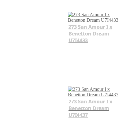
273 San Amour I x
Benetton Dream
U7I4433
273 San Amour I x
Benetton Dream
U7I4437