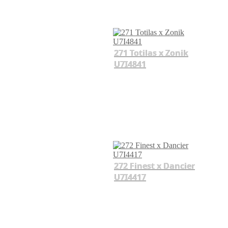
271 Totilas x Zonik
U7I4841
272 Finest x Dancier
U7I4417