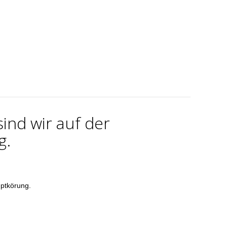
sind wir auf der
g.
uptkörung.