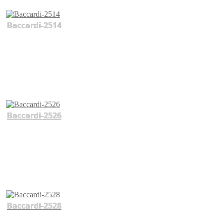
Baccardi-2514
Baccardi-2526
Baccardi-2528