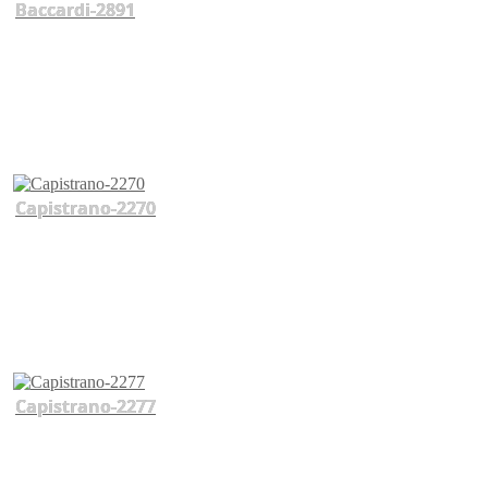
Baccardi-2891
Capistrano-2270
Capistrano-2277