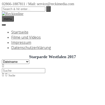
02866-1887811 / Mail: service@reckimedia.com
menu
Startseite
Filme und Videos
Impressum
Datenschutzerklärung
Starparde Westfalen 2017
Suche