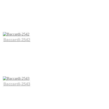
Baccardi-2542
Baccardi-2543