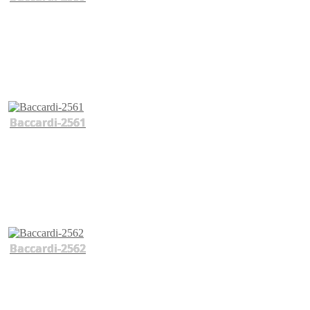
Baccardi-2561
Baccardi-2562